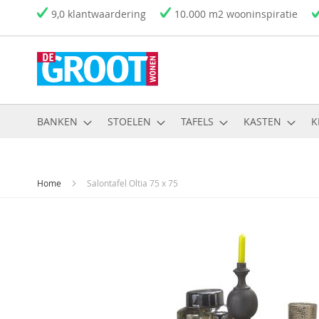
Ga
9,0 klantwaardering
10.000 m2 wooninspiratie
naar
de
inhoud
BANKEN
STOELEN
TAFELS
KASTEN
K
Home
Salontafel Oltia 75 x 75
Ga
naar
het
einde
van
de
afbeeldingen-