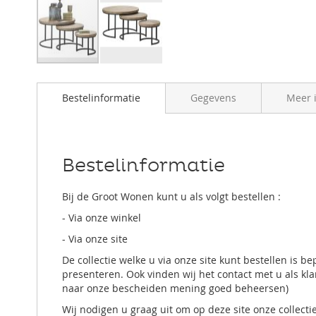
Ga
naar
Bestelinformatie
Gegevens
Meer 
het
begin
van
de
afbeeldingen-
Bestelinformatie
gallerij
Bij de Groot Wonen kunt u als volgt bestellen :
- Via onze winkel
- Via onze site
De collectie welke u via onze site kunt bestellen is
presenteren. Ook vinden wij het contact met u als kla
naar onze bescheiden mening goed beheersen)
Wij nodigen u graag uit om op deze site onze collect